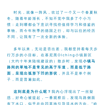
时光，就像一阵风，吹过了一个又一个春夏秋
冬。随着年龄渐长，不知不觉中我多了个小习
惯：走到哪都会下意识寻找些值得学习和借鉴的
事物。而今年秋季的德国之行，却与以往的经历
不同，让我有了一次全新的体验。
多年以来，无论是否出差，我都坚持着每天步
行万步的小目标。在慕尼黑Olching小镇新区
（大约十年来陆续建设的）散步时，发现
小镇马
路间的草地不是常见的高于车道，而是低于路
面，呈现出弧形下凹的形状
，
并且不是单个例
子，而是普遍如此。
这到底是为什么呢？
我内心浮现出了一丝疑
惑，好奇心被提起，一番观察后，发现马路侧面
有下水口，似乎在向凹草地引导流水的方向。“哈