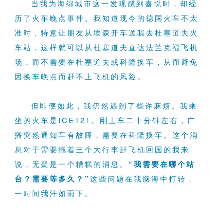
当我为海绵城市这一发现感到喜悦时，却经
历了火车晚点事件。我知道现今的德国火车不太
准时，特意让朋友从埃森开车送我去杜塞道夫火
车站，这样就可以从杜塞道夫直达法兰克福飞机
场，而不需要在杜塞道夫或科隆换车，从而避免
因换车晚点而赶不上飞机的风险。
但即便如此，我仍然遇到了些许麻烦。我乘
坐的火车是ICE121。刚上车二十分钟左右，广
播突然通知车有故障，需要在科隆换车。这个消
息对于需要拖着三个大行李赶飞机回国的我来
说，无疑是一个糟糕的消息。
“我需要在哪个站
台？需要等多久？”
这些问题在我脑海中打转，
一时间我汗如雨下。