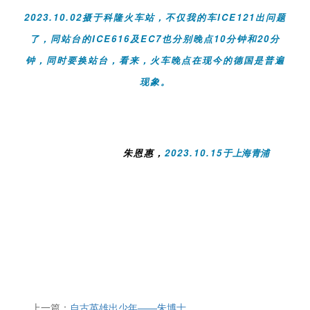
2023.10.02
摄于科隆火车站，不仅我的车
ICE121
出问题
了，同站台的
ICE616
及
EC7
也分别晚点
10
分钟和
20
分
钟，同时要换站台，看来，火车晚点在现今的德国是普遍
现象。
朱恩惠，
2023.10.15
于上海青浦
上一篇：
自古英雄出少年——朱博士