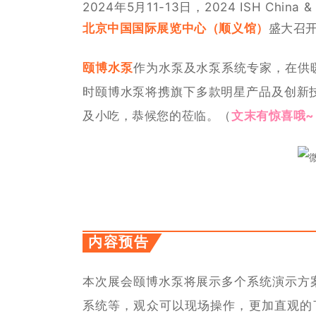
20
24
年
5
月
11-13
日，
2024 ISH China &
北京中国国际展览中心（顺义馆）
盛大召
颐博水泵
作为水泵及水泵系统专家，在供
时颐博水泵将携旗下多款明星产品及创新
及小吃，恭候您的莅临。（
文末有惊喜哦~
内容预告
本次展会颐博水泵将展示多个系统演示方
系统等，观众可以现场操作，更加直观的