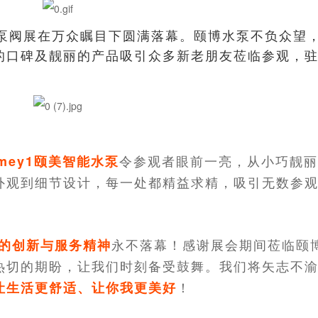
际泵阀展在万众瞩目下圆满落幕。
颐博水泵不负众望
的口碑及靓丽的产品吸引众多新老朋友莅临参观，
！
令参观者眼前一亮，从小巧靓丽
-imey1颐美智能水泵
外观到细节设计，每一处都精益求精，吸引无数参
永不落幕！感谢展会期间莅临颐
的创新与服务精神
热切的期盼，让我们时刻备受鼓舞。我们将矢志不
！
让生活更舒适、让你我更美好