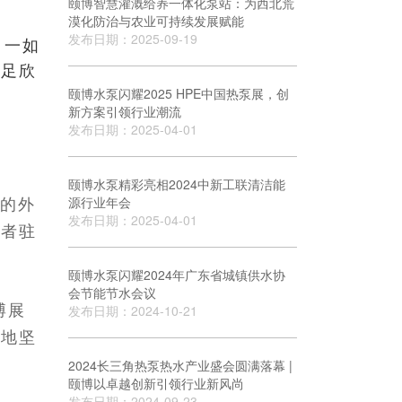
颐博智慧灌溉给养一体化泵站：为西北荒
漠化防治与农业可持续发展赋能
发布日期：2025-09-19
，一如
驻足欣
颐博水泵闪耀2025 HPE中国热泵展，创
新方案引领行业潮流
发布日期：2025-04-01
颐博水泵精彩亮相2024中新工联清洁能
的外
源行业年会
发布日期：2025-04-01
观者驻
颐博水泵闪耀2024年广东省城镇供水协
会节能节水会议
博展
发布日期：2024-10-21
渝地坚
2024长三角热泵热水产业盛会圆满落幕 |
颐博以卓越创新引领行业新风尚
发布日期：2024-09-23