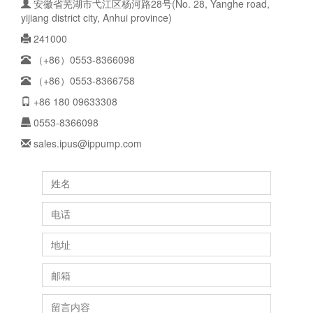
安徽省芜湖市弋江区杨河路28号(No. 28, Yanghe road,
yijiang district city, Anhui province)
241000
（+86）0553-8366098
（+86）0553-8366758
+86 180 09633308
0553-8366098
sales.ipus@ippump.com